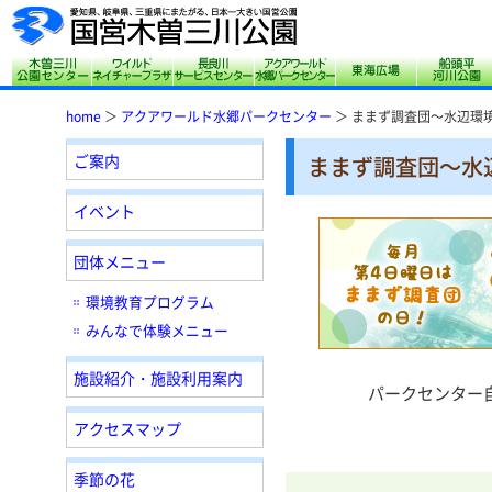
木曽三川公園センター
サリオパーク祖父江 ワイルドネイチャープ
長良川サービスセンター
アクアワールド水郷
東海広場
home
＞
アクアワールド水郷パークセンター
＞ ままず調査団～水辺環
ご案内
ままず調査団～水
イベント
団体メニュー
環境教育プログラム
みんなで体験メニュー
施設紹介・施設利用案内
パークセンター
アクセスマップ
季節の花