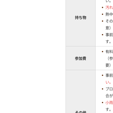
い。
汚れ
熱中
持ち物
その
意）
事前
す。
有料
参加費
（参
要）
事前
い。
プロ
合が
小雨
す。
その他