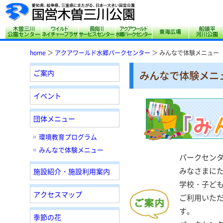
木曽三川公園センター
サリオパーク祖父江 ワイルドネイチャープ
長良川サービスセンター
アクアワールド水郷
東海広場
home
＞
アクアワールド水郷パークセンター
＞ みんなで体験メニュー
ご案内
みんなで体験メニ
イベント
団体メニュー
環境教育プログラム
みんなで体験メニュー
パークセン
みなさまに
施設紹介・施設利用案内
学校・子ども
アクセスマップ
ご利用いた
す。
季節の花