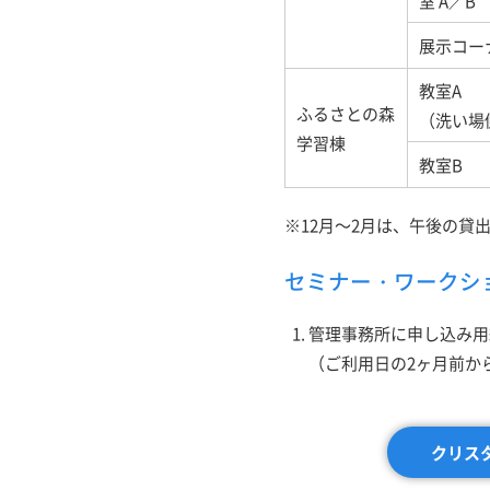
室 A／B
展示コー
教室A
ふるさとの森
（洗い場
学習棟
教室B
※12月～2月は、午後の貸出
セミナー・ワークシ
管理事務所に申し込み用
（ご利用日の2ヶ月前か
クリス