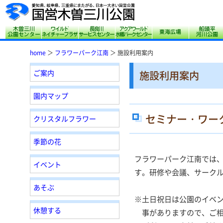
木曽三川公園センター
サリオパーク祖父江 ワイルドネイチャープ
長良川サービスセンター
アクアワールド水郷
東海広場
home
＞
フラワーパーク江南
＞ 施設利用案内
ご案内
施設利用案内
園内マップ
セミナー・ワー
クリスタルフラワー
季節の花
フラワーパーク江南では
イベント
す。研修や会議、サーク
あそぶ
※土日祝日は公園のイベ
休憩する
事がありますので、ご相