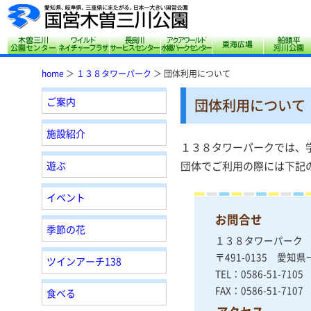
木曽三川公園センター
サリオパーク祖父江 ワイルドネイチャープ
長良川サービスセンター
アクアワールド水郷
東海広場
home
＞
１３８タワーパーク
＞ 団体利用について
ご案内
団体利用について
施設紹介
１３８タワーパークでは、
遊ぶ
団体でご利用の際には下記
イベント
お問合せ
季節の花
１３８タワーパーク
〒491-0135 愛知
ツインアーチ138
TEL：0586-51-710
FAX：0586-51-7107
食べる