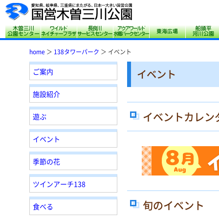
木曽三川公園センター
サリオパーク祖父江 ワイルドネイチャープ
長良川サービスセンター
アクアワールド水郷
東海広場
home
＞
138タワーパーク
＞ イベント
ご案内
イベント
施設紹介
イベントカレン
遊ぶ
イベント
季節の花
ツインアーチ138
旬のイベント
食べる