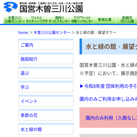
木曽三川公園センター
サリオパーク祖父江 ワイルドネイチャープ
長良川サービスセンター
アクアワールド水郷
東海広場
home
＞
木曽三川公園センター
＞ 水と緑の館・展望タワー
ご案内
水と緑の館・展望
施設紹介
国営木曽三川公園・水と緑の
遊ぶ
※予定）において、展示施
▶令和8年度 団体利用の手引
学ぶ
園内のみご利用お申し込みの
イベント
季節の花
園内のみ利用（入館なし
水と緑の館