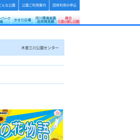
どんな公園
公園ご利用案内
団体利用の申込
ー
タワーパーク
フラワーパーク江南
かさだ広場・各務原アウトドアフィールド
河川環境楽園（木曽川水園・自然発見
桑名七里の渡し公園
木曽三川公園センター