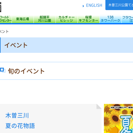
ENGLISH
木曽三川公園て
父江 ワイルドネイチャープラザ
川サービスセンター
アクアワールド水郷パークセンター
東海広場
船頭平河川公園
カルチャービレッジ
桜堤サブセンタ
138
ベント
イベント
旬のイベント
木曽三川
夏の花物語