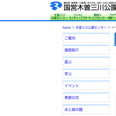
木曽三川公園センター
サリオパーク祖
長良
home
＞
木曽三川公園センター
＞ イ
ご案内
施設紹介
遊ぶ
学ぶ
イベント
季節の花
水と緑の館