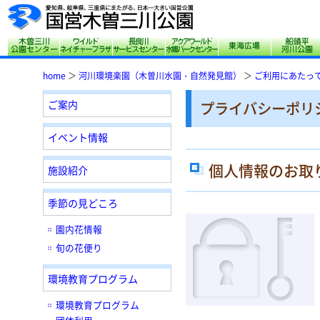
木曽三川公園センター
サリオパーク祖父江 ワイルドネイチャープ
長良川サービスセンター
アクアワールド水郷
東海広場
home
＞
河川環境楽園（木曽川水園・自然発見館）
＞
ご利用にあたっ
ご案内
プライバシーポリ
イベント情報
個人情報のお取
施設紹介
季節の見どころ
園内花情報
旬の花便り
環境教育プログラム
環境教育プログラム