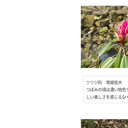
ツツジ科 常緑低木
つぼみの頃は濃い桃色
しい美しさを感じる
シ