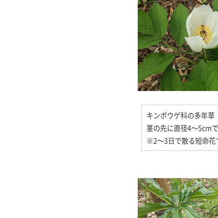
キンポウゲ科の多年草
茎の先に直径4～5cm
※2～3日で散る短命花