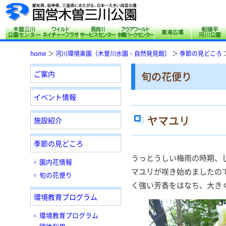
木曽三川公園センター
サリオパーク祖父江 ワイルドネイチャープ
長良川サービスセンター
アクアワールド水郷
東海広場
home
＞
河川環境楽園（木曽川水園・自然発見館）
＞
季節の見どころ
ご案内
旬の花便り
イベント情報
ヤマユリ
施設紹介
季節の見どころ
うっとうしい梅雨の時期、
園内花情報
マユリが咲き始めましたの
旬の花便り
く強い芳香をはなち、大き
環境教育プログラム
環境教育プログラム