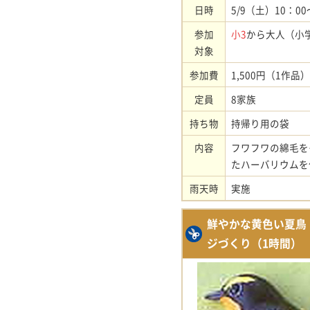
日時
5/9（土）10：00
参加
小3
から大人（小
対象
参加費
1,500円（1作品）
定員
8家族
持ち物
持帰り用の袋
内容
フワフワの綿毛を
たハーバリウムを
雨天時
実施
鮮やかな黄色い夏鳥
ジづくり（1時間）