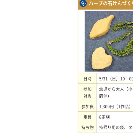
ハーブの石けんづく
日時
5/31（日）10：0
参加
幼児から大人（小
対象
同伴）
参加費
1,300円（1作品）
定員
8家族
持ち物
持帰り用の袋、タ