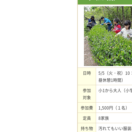
日時
5/5（火・祝）10
昼休憩1時間）
参加
小1から大人（小
対象
参加費
1,500円（１名）
定員
8家族
持ち物
汚れてもいい服装