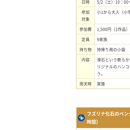
日時
5/2（土）10：00
参加
小1から大人（小
対象
参加費
1,500円（1作
定員
9家族
持ち物
持帰り用の小袋
内容
滑石という軟らか
リジナルのハンコ
う。
雨天時
実施
フズリナ化石のペン
時間）