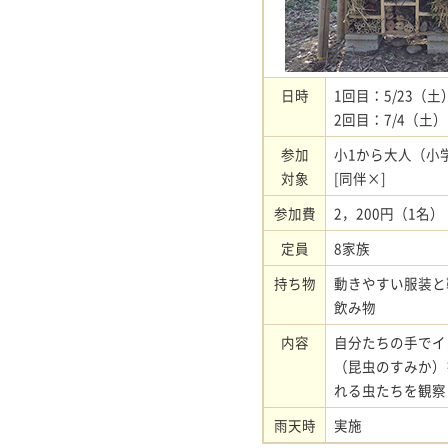
日時
1回目：5/23（土）
2回目：7/4（土）
参加
小1から大人（小
対象
[同伴×]
参加費
2，200円（1名）
定員
8家族
持ち物
動きやすい服装と
飲み物
内容
自分たちの手でイ
（昆虫のすみか）
れる虫たちを観察
雨天時
実施