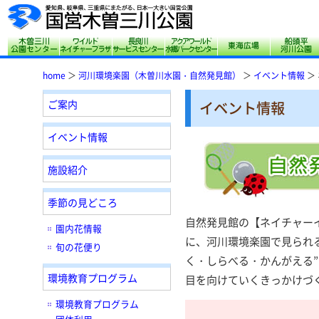
木曽三川公園センター
サリオパーク祖父江 ワイルドネイチャープ
長良川サービスセンター
アクアワールド水郷
東海広場
home
＞
河川環境楽園（木曽川水園・自然発見館）
＞
イベント情報
＞
ご案内
イベント情報
イベント情報
施設紹介
季節の見どころ
自然発見館の【ネイチャー
園内花情報
に、河川環境楽園で見られ
旬の花便り
く・しらべる・かんがえる
環境教育プログラム
目を向けていくきっかけづ
環境教育プログラム