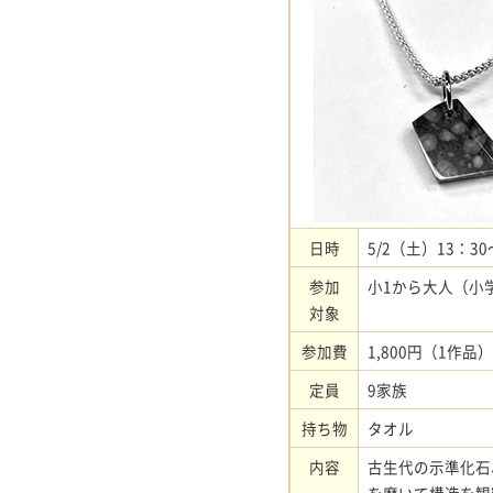
日時
5/2（土）13：30
参加
小1から大人（小
対象
参加費
1,800円（1作品）
定員
9家族
持ち物
タオル
内容
古生代の示準化石