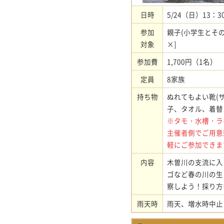
日時
5/24（日）13：3
参加
親子(小学生とそ
対象
×]
参加費
1,700円（1名）
定員
8家族
持ち物
ぬれてもよい靴(
子、タオル、着
※タモ・水槽・ラ
主催者側でご用意
軽にご参加できま
内容
木曽川の支流に入
ゴなど春の川の生
察しよう！採り方
雨天時
雨天、増水時中止