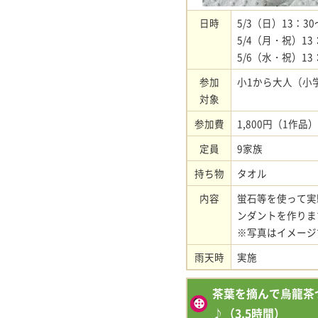
日時
5/3（日）13：30
5/4（月・祝）13
5/6（水・祝）13
参加
小1から大人（小
対象
参加費
1,800円（1作品）
定員
9家族
持ち物
タオル
内容
蛍石等を使って実
ンダントを作りま
※写真はイメージ
雨天時
実施
茶葉を摘んで烏龍茶
♪（3.5時間）