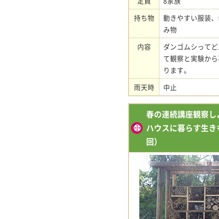
定員
8家族
持ち物
動きやすい服装、
み物
内容
ダンゴムシってど
て観察と実験から
ります。
雨天時
中止
春の連続講座観察し
ハウスに暮らす生きも
回）