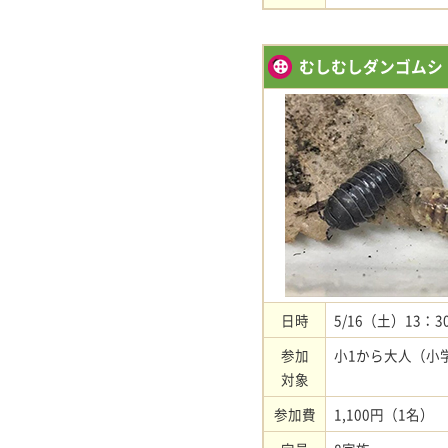
むしむしダンゴムシ（
日時
5/16（土）13：3
参加
小1から大人（小
対象
参加費
1,100円（1名）