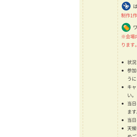
制作1
※会場
ります
状況
参加
うに
キャ
い。
当日
ます
当日
天候
めご