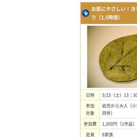
お肌にやさしい！ヨ
り（1.5時間）
日時
5/23（土）13：3
参加
幼児から大人（小
対象
同伴）
参加費
1,300円（1作品）
定員
8家族