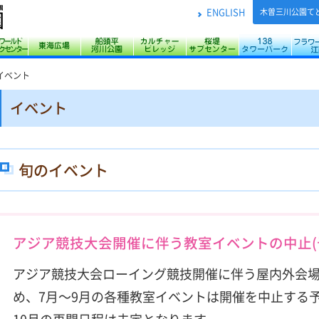
ENGLISH
木曽三川公園て
父江 ワイルドネイチャープラザ
川サービスセンター
アクアワールド水郷パークセンター
東海広場
船頭平河川公園
カルチャービレッジ
桜堤サブセンタ
138
イベント
イベント
旬のイベント
アジア競技大会開催に伴う教室イベントの中止(
アジア競技大会ローイング競技開催に伴う屋内外会
め、7月～9月の各種教室イベントは開催を中止する