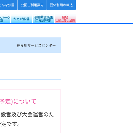
どんな公園
公園ご利用案内
団体利用の申込
ー
タワーパーク
フラワーパーク江南
かさだ広場・各務原アウトドアフィールド
河川環境楽園（木曽川水園・自然発見
桑名七里の渡し公園
長良川サービスセンター
予定)について
場設営及び大会運営のた
予定です。